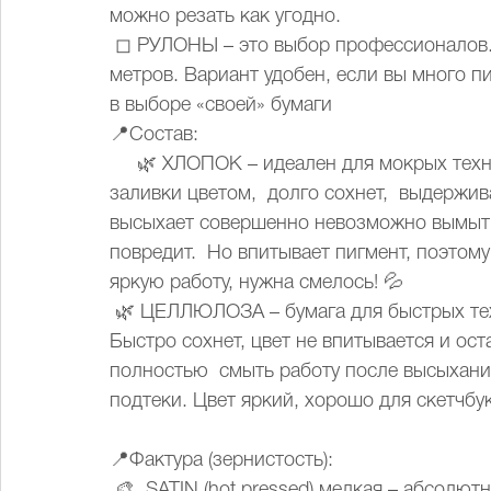
можно резать как угодно.
 ◻ РУЛОНЫ – это выбор профессионалов. Высокая цена, длина рулона от 10 до 20 
метров. Вариант удобен, если вы много 
в выборе «своей» бумаги
📍Состав:
     🌿 ХЛОПОК – идеален для мокрых техник.  Позволяет создавать идеально ровные 
заливки цветом,  долго сохнет,  выдержи
высыхает совершенно невозможно вымыть 
повредит.  Но впитывает пигмент, поэтом
яркую работу, нужна смелось! 💦
 🌿 ЦЕЛЛЮЛОЗА – бумага для быстрых техник, ученическая, хороша для а-ля примы. 
Быстро сохнет, цвет не впитывается и ост
полностью  смыть работу после высыхан
подтеки. Цвет яркий, хорошо для скетчбу
📍Фактура (зернистость):
 🎨  SATIN (hot pressed) мелкая – абсолютно гладкая бумага, как чертежная. Подходит 