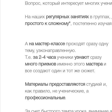
Вопрос, который интересует многих учен
На наших 
регулярных занятиях
 в группах
простого к сложному"
, постепенно изуча
А 
на мастер-классе
 проходят сразу одну 
тему, узконаправленную. 
Т.е. 
за 2-4 часа 
ученики 
узнают
 сразу 
много приемов 
именно этого 
мастера 
и 
все создают один и тот же сюжет.
Материалы предоставляются
 студией и, 
как правило, не ученические, а 
профессиональные
.
За счет быстрого темпа урока, внимание 